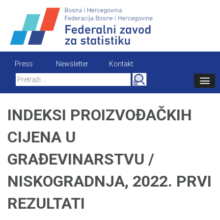
Skip
to
content
Press
Newsletter
Kontakt
Search
for:
INDEKSI PROIZVOĐAČKIH
CIJENA U
GRAĐEVINARSTVU /
NISKOGRADNJA, 2022. PRVI
REZULTATI