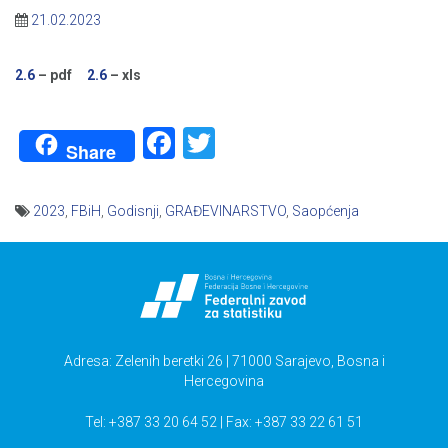
21.02.2023
2.6
– pdf
2.6
– xls
Facebook
Twitter
Share
2023
,
FBiH
,
Godisnji
,
GRAĐEVINARSTVO
,
Saopćenja
Navigacija
članaka
Adresa: Zelenih beretki 26 | 71000 Sarajevo, Bosna i
Hercegovina
Tel: +387 33 20 64 52 | Fax: +387 33 22 61 51