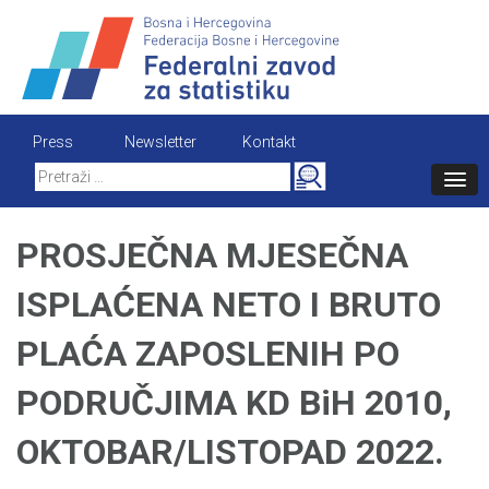
Skip
to
content
Press
Newsletter
Kontakt
Search
for:
PROSJEČNA MJESEČNA
ISPLAĆENA NETO I BRUTO
PLAĆA ZAPOSLENIH PO
PODRUČJIMA KD BiH 2010,
OKTOBAR/LISTOPAD 2022.