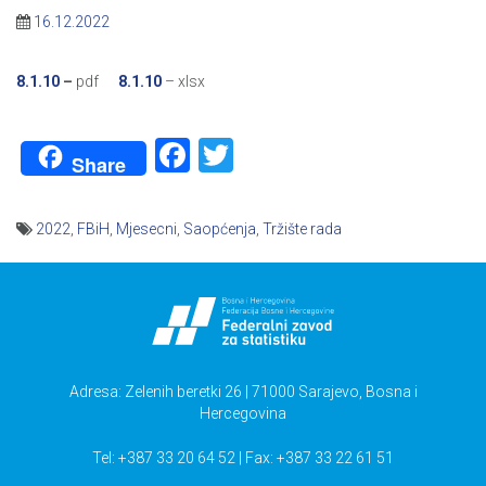
16.12.2022
8.1.10
–
pdf
8.1.10
– xlsx
Facebook
Twitter
Share
2022
,
FBiH
,
Mjesecni
,
Saopćenja
,
Tržište rada
Navigacija
članaka
Adresa: Zelenih beretki 26 | 71000 Sarajevo, Bosna i
Hercegovina
Tel: +387 33 20 64 52 | Fax: +387 33 22 61 51