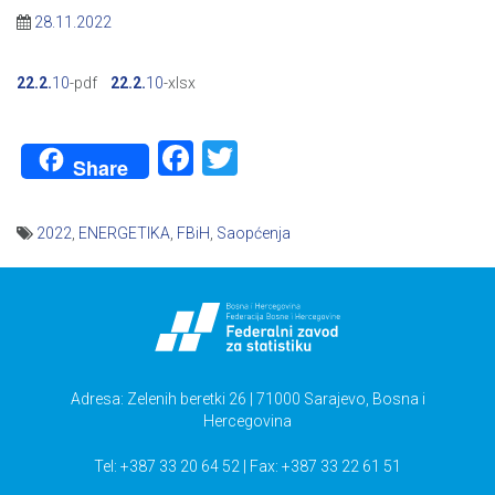
28.11.2022
22.2.
10
-pdf
22.2.
10
-xlsx
Facebook
Twitter
Share
2022
,
ENERGETIKA
,
FBiH
,
Saopćenja
Navigacija
članaka
Adresa: Zelenih beretki 26 | 71000 Sarajevo, Bosna i
Hercegovina
Tel: +387 33 20 64 52 | Fax: +387 33 22 61 51