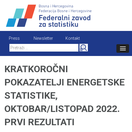
Skip
to
content
Press
Newsletter
Kontakt
Search
for:
KRATKOROČNI
POKAZATELJI ENERGETSKE
STATISTIKE,
OKTOBAR/LISTOPAD 2022.
PRVI REZULTATI