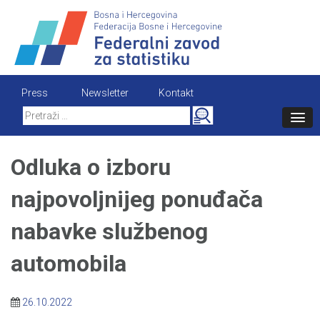
Skip
to
content
Press
Newsletter
Kontakt
Search
for:
Odluka o izboru
najpovoljnijeg ponuđača
nabavke službenog
automobila
26.10.2022