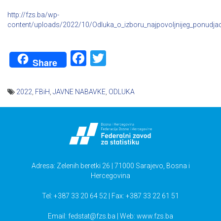
http://fzs.ba/wp-
content/uploads/2022/10/Odluka_o_izboru_najpovoljnijeg_ponudj
Facebook
Twitter
Share
2022
,
FBiH
,
JAVNE NABAVKE
,
ODLUKA
Navigacija
članaka
Adresa: Zelenih beretki 26 | 71000 Sarajevo, Bosna i
Hercegovina
Tel: +387 33 20 64 52 | Fax: +387 33 22 61 51
Email:
fedstat@fzs.ba
| Web: www.fzs.ba