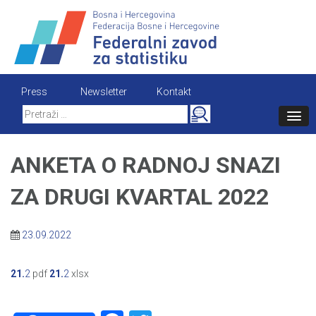
Skip
to
content
Press
Newsletter
Kontakt
Search
for:
ANKETA O RADNOJ SNAZI
ZA DRUGI KVARTAL 2022
23.09.2022
21.
2
pdf
21.
2
xlsx