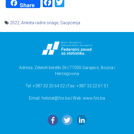
Facebook
Twitter
Share
2022
,
Anketa radne snage
,
Saopćenja
Navigacija
članaka
Adresa: Zelenih beretki 26 | 71000 Sarajevo, Bosna i
Hercegovina
Tel: +387 33 20 64 52 | Fax: +387 33 22 61 51
Email:
fedstat@fzs.ba
| Web: www.fzs.ba