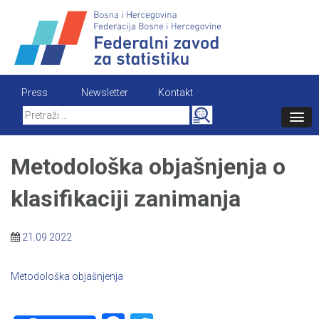
Skip
to
content
Press
Newsletter
Kontakt
Search
for:
Metodološka objašnjenja o
klasifikaciji zanimanja
21.09.2022
Metodološka objašnjenja