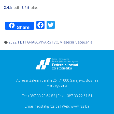
2.4.
5
-pdf
2.4.5
-xlsx
Facebook
Twitter
Share
2022
,
FBiH
,
GRAĐEVINARSTVO
,
Mjesecni
,
Saopćenja
Navigacija
članaka
Adresa: Zelenih beretki 26 | 71000 Sarajevo, Bosna i
Hercegovina
Tel: +387 33 20 64 52 | Fax: +387 33 22 61 51
Email:
fedstat@fzs.ba
| Web: www.fzs.ba