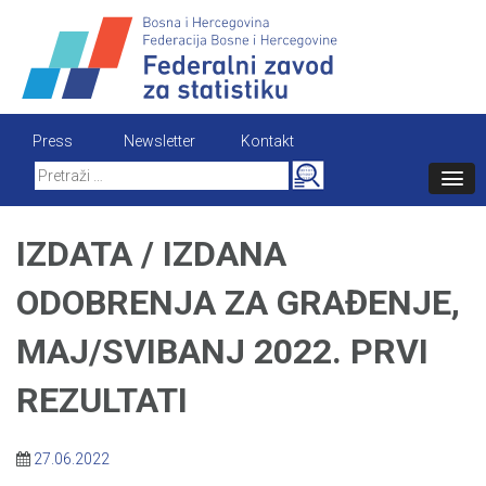
Skip
to
content
Press
Newsletter
Kontakt
Search
for:
IZDATA / IZDANA
ODOBRENJA ZA GRAĐENJE,
MAJ/SVIBANJ 2022. PRVI
REZULTATI
27.06.2022