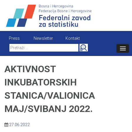
Skip
to
content
Press
Newsletter
Kontakt
Search
for:
AKTIVNOST
INKUBATORSKIH
STANICA/VALIONICA
MAJ/SVIBANJ 2022.
27.06.2022