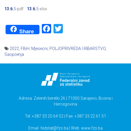
13.6.
5
-pdf
13.6.
5
-xlsx
Facebook
Twitter
Share
2022
,
FBiH
,
Mjesecni
,
POLJOPRIVREDA I RIBARSTVO
,
Saopćenja
Navigacija
članaka
Adresa: Zelenih beretki 26 | 71000 Sarajevo, Bosna i
Hercegovina
Tel: +387 33 20 64 52 | Fax: +387 33 22 61 51
Email:
fedstat@fzs.ba
| Web: www.fzs.ba