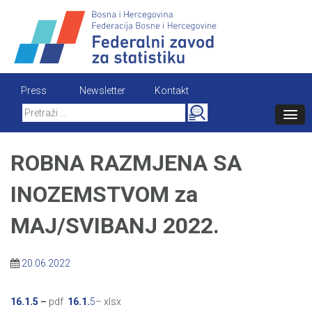
Skip
to
content
Press
Newsletter
Kontakt
Search
for:
ROBNA RAZMJENA SA
INOZEMSTVOM za
MAJ/SVIBANJ 2022.
20.06.2022
16.1.5
–
pdf
16.1.
5
– xlsx