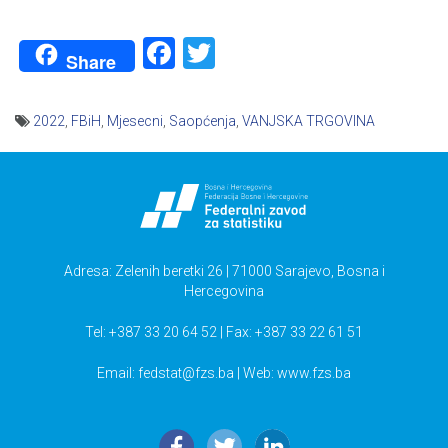
Facebook
Twitter
Share
2022
,
FBiH
,
Mjesecni
,
Saopćenja
,
VANJSKA TRGOVINA
Navigacija
članaka
Adresa: Zelenih beretki 26 | 71000 Sarajevo, Bosna i
Hercegovina
Tel: +387 33 20 64 52 | Fax: +387 33 22 61 51
Email:
fedstat@fzs.ba
| Web: www.fzs.ba