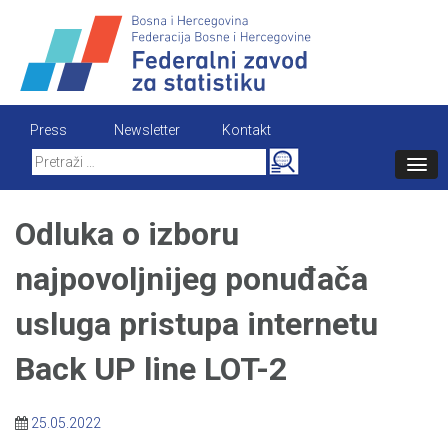
Skip
to
content
Press
Newsletter
Kontakt
Search
for:
Odluka o izboru
najpovoljnijeg ponuđača
usluga pristupa internetu
Back UP line LOT-2
25.05.2022