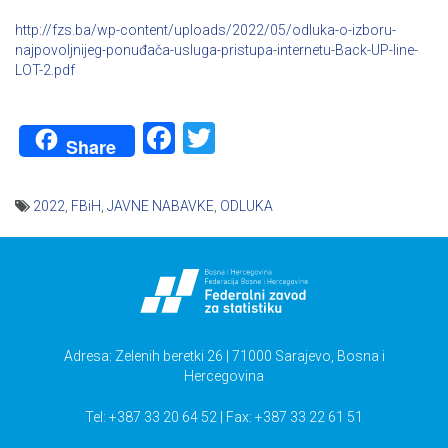
http://fzs.ba/wp-content/uploads/2022/05/odluka-o-izboru-
najpovoljnijeg-ponuđača-usluga-pristupa-internetu-Back-UP-line-
LOT-2.pdf
Facebook
Twitter
Share
2022
,
FBiH
,
JAVNE NABAVKE
,
ODLUKA
Navigacija
članaka
Adresa: Zelenih beretki 26 | 71000 Sarajevo, Bosna i
Hercegovina
Tel: +387 33 20 64 52 | Fax: +387 33 22 61 51