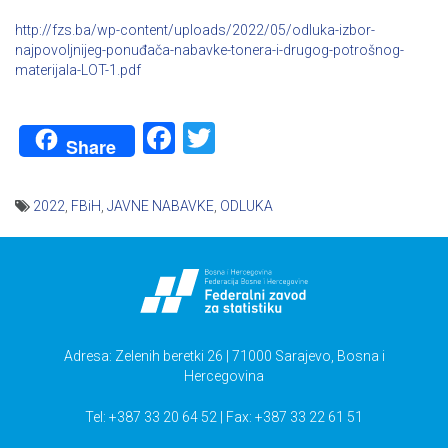
http://fzs.ba/wp-content/uploads/2022/05/odluka-izbor-
najpovoljnijeg-ponuđača-nabavke-tonera-i-drugog-potrošnog-
materijala-LOT-1.pdf
Facebook
Twitter
Share
2022
,
FBiH
,
JAVNE NABAVKE
,
ODLUKA
Navigacija
članaka
Adresa: Zelenih beretki 26 | 71000 Sarajevo, Bosna i
Hercegovina
Tel: +387 33 20 64 52 | Fax: +387 33 22 61 51