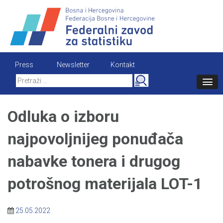
Skip
to
content
Press
Newsletter
Kontakt
Search
for:
Odluka o izboru
najpovoljnijeg ponuđača
nabavke tonera i drugog
potrošnog materijala LOT-1
25.05.2022