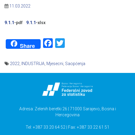
11.03.2022
9.1.1
-pdf
9.1.1
-xlsx
Facebook
Twitter
Share
2022
,
INDUSTRIJA
,
Mjesecni
,
Saopćenja
Navigacija
članaka
Adresa: Zelenih beretki 26 | 71000 Sarajevo, Bosna i
Hercegovina
Tel: +387 33 20 64 52 | Fax: +387 33 22 61 51