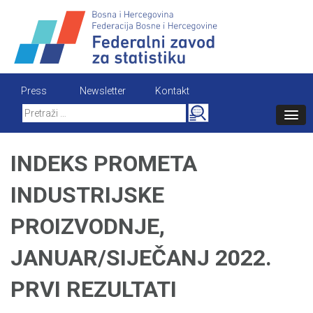
Skip
to
content
Press
Newsletter
Kontakt
Search
for:
INDEKS PROMETA
INDUSTRIJSKE
PROIZVODNJE,
JANUAR/SIJEČANJ 2022.
PRVI REZULTATI