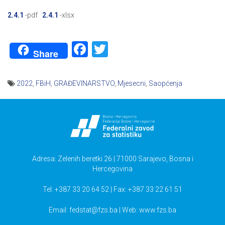
2.4.1
-pdf
2.4.1
-xlsx
Facebook
Twitter
Share
2022
,
FBiH
,
GRAĐEVINARSTVO
,
Mjesecni
,
Saopćenja
Navigacija
članaka
Adresa: Zelenih beretki 26 | 71000 Sarajevo, Bosna i
Hercegovina
Tel: +387 33 20 64 52 | Fax: +387 33 22 61 51
Email:
fedstat@fzs.ba
| Web: www.fzs.ba