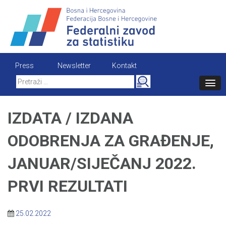
Skip
to
content
Press
Newsletter
Kontakt
Search
for:
IZDATA / IZDANA
ODOBRENJA ZA GRAĐENJE,
JANUAR/SIJEČANJ 2022.
PRVI REZULTATI
25.02.2022