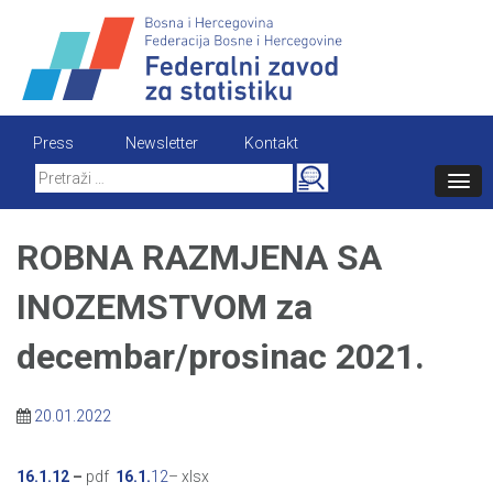
Skip
to
content
Press
Newsletter
Kontakt
Search
for:
ROBNA RAZMJENA SA
INOZEMSTVOM za
decembar/prosinac 2021.
20.01.2022
16.1.12
–
pdf
16.1.
12
– xlsx