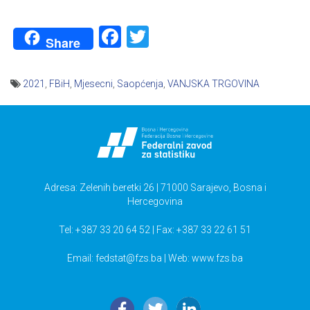
Facebook
Twitter
Share
2021
,
FBiH
,
Mjesecni
,
Saopćenja
,
VANJSKA TRGOVINA
Navigacija
članaka
Adresa: Zelenih beretki 26 | 71000 Sarajevo, Bosna i
Hercegovina
Tel: +387 33 20 64 52 | Fax: +387 33 22 61 51
Email:
fedstat@fzs.ba
| Web: www.fzs.ba