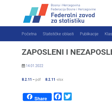
Skip
to
content
Početna
Statističke oblasti
Publikacije
Klas
ZAPOSLENI I NEZAPOSL
14.01.2022
8.2.11
–
pdf
8.2.11
-xlsx
Facebook
Twitter
Share