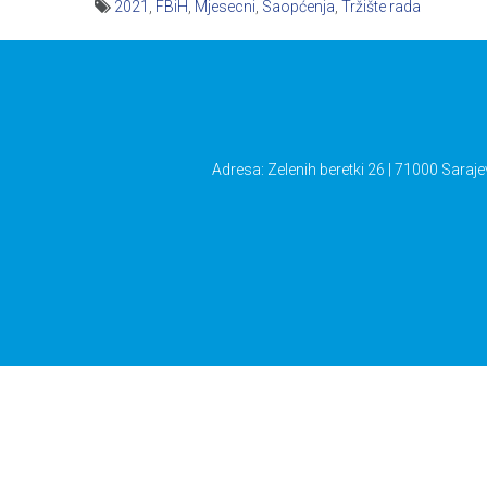
2021
,
FBiH
,
Mjesecni
,
Saopćenja
,
Tržište rada
Navigacija
članaka
Adresa: Zelenih beretki 26 | 71000 Saraje