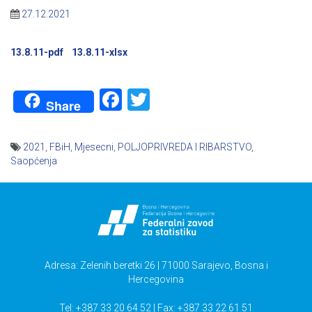
27.12.2021
13.8.11-pdf
13.8.11-xlsx
Facebook
Twitter
Share
2021
,
FBiH
,
Mjesecni
,
POLJOPRIVREDA I RIBARSTVO
,
Saopćenja
Navigacija
članaka
Adresa: Zelenih beretki 26 | 71000 Sarajevo, Bosna i
Hercegovina
Tel: +387 33 20 64 52 | Fax: +387 33 22 61 51