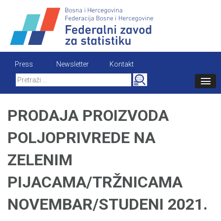
Skip
to
content
Press
Newsletter
Kontakt
Search
for:
PRODAJA PROIZVODA
POLJOPRIVREDE NA
ZELENIM
PIJACAMA/TRŽNICAMA
NOVEMBAR/STUDENI 2021.