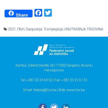
Facebook
Twitter
Share
2021
,
FBiH
,
Saopćenja
,
Tromjesjecje
,
UNUTRAŠNJA TRGOVINA
Navigacija
članaka
Adresa: Zelenih beretki 26 | 71000 Sarajevo, Bosna i
Hercegovina
Tel: +387 33 20 64 52 | Fax: +387 33 22 61 51
Email:
fedstat@fzs.ba
| Web: www.fzs.ba