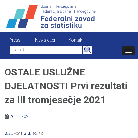
Skip
to
content
Press
Newsletter
Kontakt
Search
for:
OSTALE USLUŽNE
DJELATNOSTI Prvi rezultati
za III tromjesečje 2021
26.11.2021
3.3.
3
-pdf
3.3.
3
-xlsx