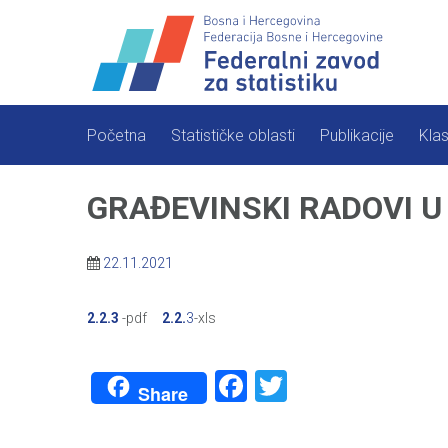
Skip
to
content
Početna
Statističke oblasti
Publikacije
Klas
GRAĐEVINSKI RADOVI U 
22.11.2021
2.2.3
-pdf
2.2.
3
-xls
Facebook
Twitter
Share