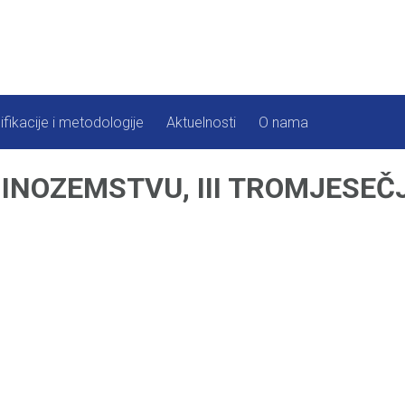
ifikacije i metodologije
Aktuelnosti
O nama
INOZEMSTVU, III TROMJESEČJ