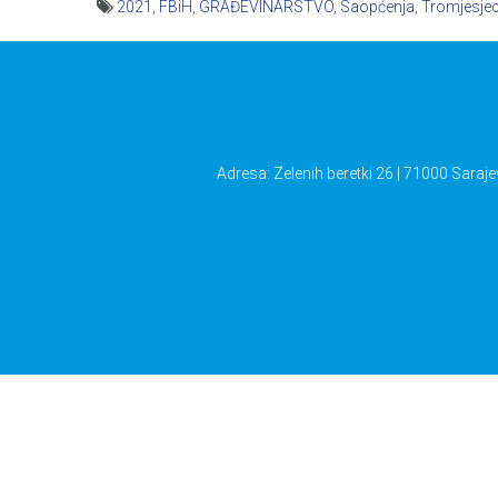
2021
,
FBiH
,
GRAĐEVINARSTVO
,
Saopćenja
,
Tromjesjec
Navigacija
članaka
Adresa: Zelenih beretki 26 | 71000 Saraje