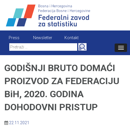
Skip
to
content
Press
Newsletter
Kontakt
Search
for:
GODIŠNJI BRUTO DOMAĆI
PROIZVOD ZA FEDERACIJU
BiH, 2020. GODINA
DOHODOVNI PRISTUP
22.11.2021