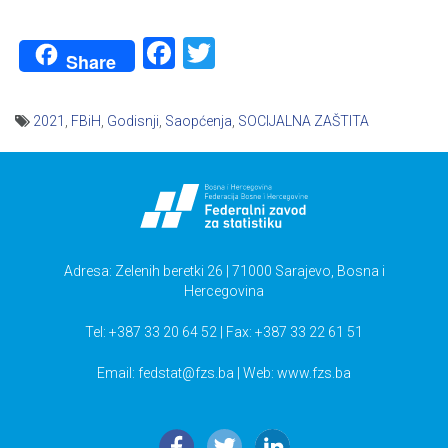
Facebook
Twitter
Share
2021
,
FBiH
,
Godisnji
,
Saopćenja
,
SOCIJALNA ZAŠTITA
Navigacija
članaka
Adresa: Zelenih beretki 26 | 71000 Sarajevo, Bosna i
Hercegovina
Tel: +387 33 20 64 52 | Fax: +387 33 22 61 51
Email:
fedstat@fzs.ba
| Web: www.fzs.ba