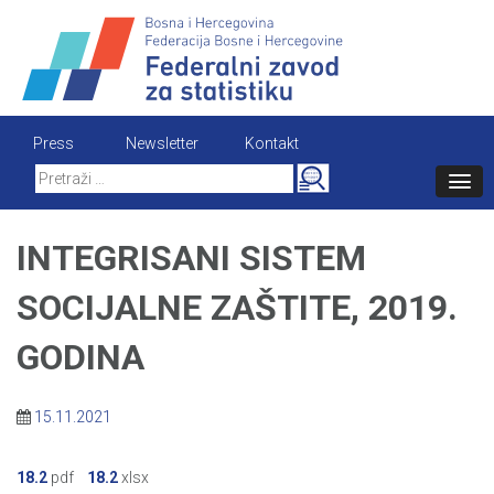
Skip
to
content
Press
Newsletter
Kontakt
Search
for:
INTEGRISANI SISTEM
SOCIJALNE ZAŠTITE, 2019.
GODINA
15.11.2021
18.2
pdf
18.2
xlsx