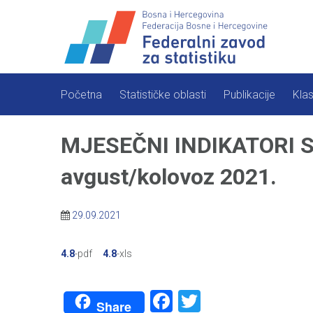
Skip
to
content
Početna
Statističke oblasti
Publikacije
Klas
MJESEČNI INDIKATORI ST
avgust/kolovoz 2021.
29.09.2021
4.8
-pdf
4.8
-xls
Facebook
Twitter
Share