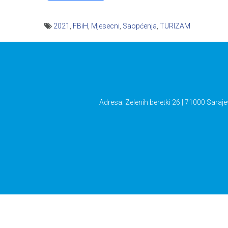
2021
,
FBiH
,
Mjesecni
,
Saopćenja
,
TURIZAM
Navigacija
članaka
Adresa: Zelenih beretki 26 | 71000 Saraje