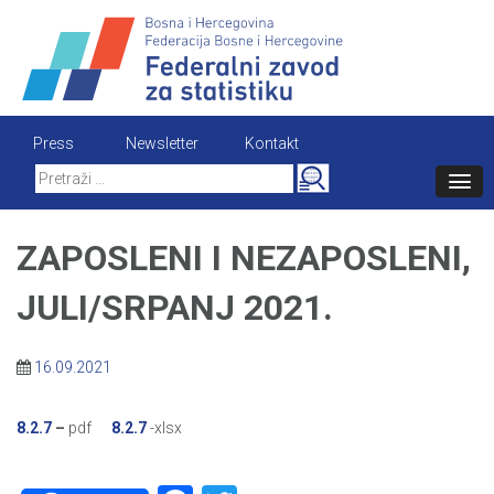
Skip
to
content
Press
Newsletter
Kontakt
Search
for:
ZAPOSLENI I NEZAPOSLENI,
JULI/SRPANJ 2021.
16.09.2021
8.2.7
–
pdf
8.2.7
-xlsx