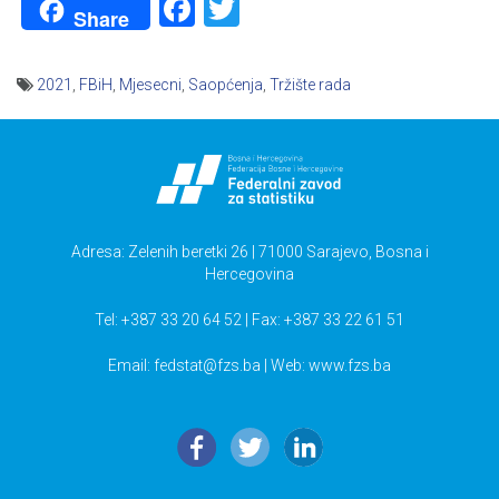
Facebook
Twitter
Share
2021
,
FBiH
,
Mjesecni
,
Saopćenja
,
Tržište rada
Navigacija
članaka
Adresa: Zelenih beretki 26 | 71000 Sarajevo, Bosna i
Hercegovina
Tel: +387 33 20 64 52 | Fax: +387 33 22 61 51
Email:
fedstat@fzs.ba
| Web: www.fzs.ba