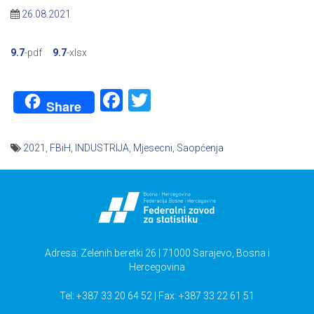
26.08.2021
9.7
-pdf
9.7
-xlsx
Facebook
Twitter
Share
2021
,
FBiH
,
INDUSTRIJA
,
Mjesecni
,
Saopćenja
Navigacija
članaka
Adresa: Zelenih beretki 26 | 71000 Sarajevo, Bosna i
Hercegovina
Tel: +387 33 20 64 52 | Fax: +387 33 22 61 51