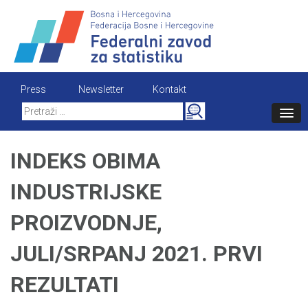
Skip
to
content
Press
Newsletter
Kontakt
Search
for:
INDEKS OBIMA
INDUSTRIJSKE
PROIZVODNJE,
JULI/SRPANJ 2021. PRVI
REZULTATI