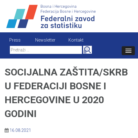
Skip
to
content
Press
Newsletter
Kontakt
Search
for:
SOCIJALNA ZAŠTITA/SKRB
U FEDERACIJI BOSNE I
HERCEGOVINE U 2020
GODINI
16.08.2021