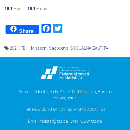
18.1
–
pdf
18.1
– xlsx
Facebook
Twitter
Share
2021
,
FBiH
,
Mjesecni
,
Saopćenja
,
SOCIJALNA ZAŠTITA
Navigacija
članaka
Adresa: Zelenih beretki 26 | 71000 Sarajevo, Bosna i
Hercegovina
Tel: +387 33 20 64 52 | Fax: +387 33 22 61 51
Email:
fedstat@fzs.ba
| Web: www.fzs.ba