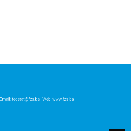
 Email:
fedstat@fzs.ba
| Web: www.fzs.ba