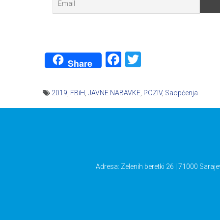
Facebook
Twitter
Share
2019
,
FBiH
,
JAVNE NABAVKE
,
POZIV
,
Saopćenja
Navigacija
članaka
Adresa: Zelenih beretki 26 | 71000 Saraje