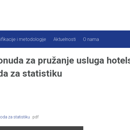
ifikacije i metodologije
Aktuelnosti
O nama
onuda za pružanje usluga hotel
a za statistiku
oda za statistiku
. pdf