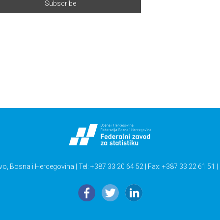
vo, Bosna i Hercegovina | Tel: +387 33 20 64 52 | Fax: +387 33 22 61 51 |