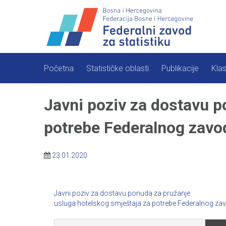
Skip
to
content
Početna
Statističke oblasti
Publikacije
Klas
Javni poziv za dostavu p
potrebe Federalnog zavod
23.01.2020
Javni poziv za dostavu ponuda za pružanje
usluga hotelskog smještaja za potrebe Federalnog zav