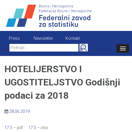
Skip
to
content
Press
Newsletter
Kontakt
Search
for:
HOTELIJERSTVO I
UGOSTITELJSTVO Godišnji
podaci za 2018
28.06.2019
17.5
– pdf
17.5
– xlsx