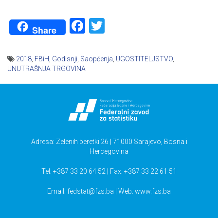
Facebook
Twitter
Share
2018
,
FBiH
,
Godisnji
,
Saopćenja
,
UGOSTITELJSTVO
,
UNUTRAŠNJA TRGOVINA
Navigacija
članaka
Adresa: Zelenih beretki 26 | 71000 Sarajevo, Bosna i
Hercegovina
Tel: +387 33 20 64 52 | Fax: +387 33 22 61 51
Email:
fedstat@fzs.ba
| Web: www.fzs.ba