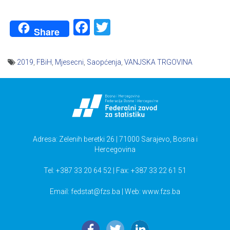
Facebook
Twitter
Share
2019
,
FBiH
,
Mjesecni
,
Saopćenja
,
VANJSKA TRGOVINA
Navigacija
članaka
Adresa: Zelenih beretki 26 | 71000 Sarajevo, Bosna i
Hercegovina
Tel: +387 33 20 64 52 | Fax: +387 33 22 61 51
Email:
fedstat@fzs.ba
| Web: www.fzs.ba