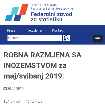
Skip
to
content
Press
Newsletter
Kontakt
Search
for:
ROBNA RAZMJENA SA
INOZEMSTVOM za
maj/svibanj 2019.
20.06.2019
16.1.5
– pdf
16.1.5
– xls