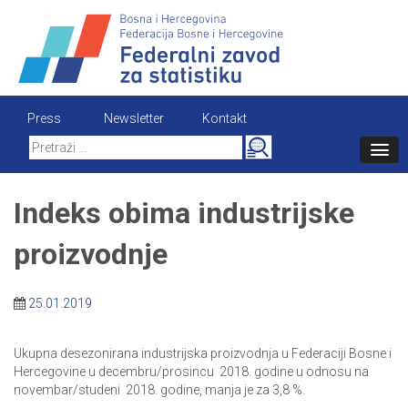
Skip
to
content
Press
Newsletter
Kontakt
Search
for:
Indeks obima industrijske
proizvodnje
25.01.2019
Ukupna desezonirana industrijska proizvodnja u Federaciji Bosne i
Hercegovine u decembru/prosincu 2018. godine u odnosu na
novembar/studeni 2018. godine, manja je za 3,8 %.