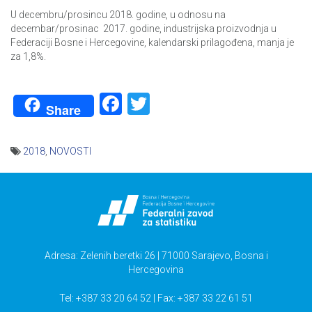
U decembru/prosincu 2018. godine, u odnosu na
decembar/prosinac 2017. godine, industrijska proizvodnja u
Federaciji Bosne i Hercegovine, kalendarski prilagođena, manja je
za 1,8%.
Facebook
Twitter
Share
2018
,
NOVOSTI
Navigacija
članaka
Adresa: Zelenih beretki 26 | 71000 Sarajevo, Bosna i
Hercegovina
Tel: +387 33 20 64 52 | Fax: +387 33 22 61 51