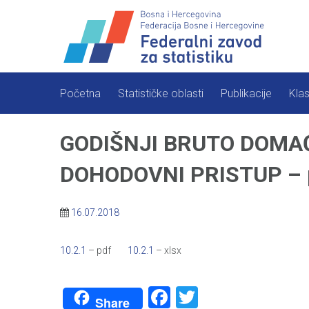
Skip
to
content
Početna
Statističke oblasti
Publikacije
Klas
GODIŠNJI BRUTO DOMAĆ
DOHODOVNI PRISTUP – pr
16.07.2018
10.2.1
– pdf
10.2.1
– xlsx
Facebook
Twitter
Share