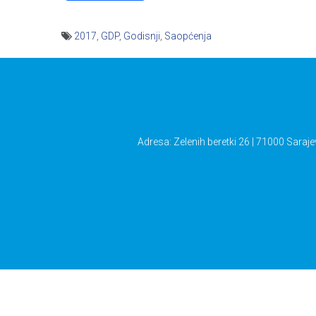
2017
,
GDP
,
Godisnji
,
Saopćenja
Navigacija
članaka
Adresa: Zelenih beretki 26 | 71000 Saraje