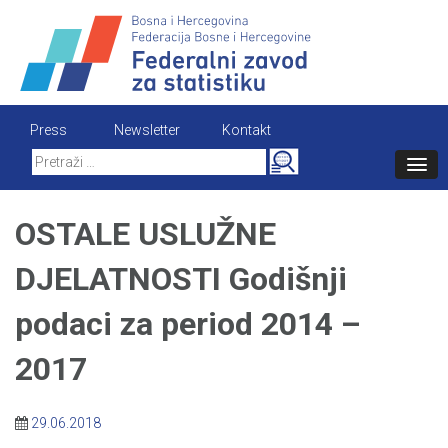
Skip
to
content
Press
Newsletter
Kontakt
Search
for:
OSTALE USLUŽNE
DJELATNOSTI Godišnji
podaci za period 2014 –
2017
29.06.2018