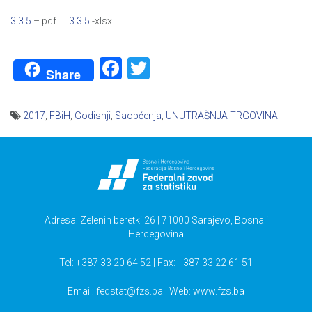
3.3.5
– pdf
3.3.5
-xlsx
Facebook
Twitter
Share
2017
,
FBiH
,
Godisnji
,
Saopćenja
,
UNUTRAŠNJA TRGOVINA
Navigacija
članaka
Adresa: Zelenih beretki 26 | 71000 Sarajevo, Bosna i
Hercegovina
Tel: +387 33 20 64 52 | Fax: +387 33 22 61 51
Email:
fedstat@fzs.ba
| Web: www.fzs.ba