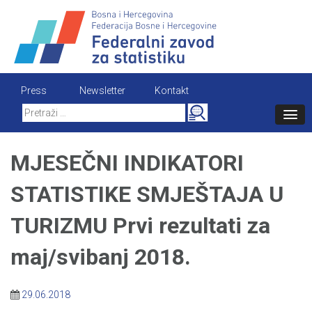
Skip
to
content
Press
Newsletter
Kontakt
Search
for:
MJESEČNI INDIKATORI
STATISTIKE SMJEŠTAJA U
TURIZMU Prvi rezultati za
maj/svibanj 2018.
29.06.2018