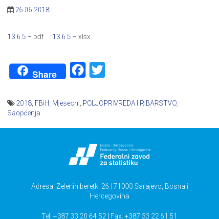
26.06.2018
13.6.5
– pdf
13.6.5
– xlsx
Facebook
Twitter
Share
2018
,
FBiH
,
Mjesecni
,
POLJOPRIVREDA I RIBARSTVO
,
Saopćenja
Navigacija
članaka
Adresa: Zelenih beretki 26 | 71000 Sarajevo, Bosna i
Hercegovina
Tel: +387 33 20 64 52 | Fax: +387 33 22 61 51