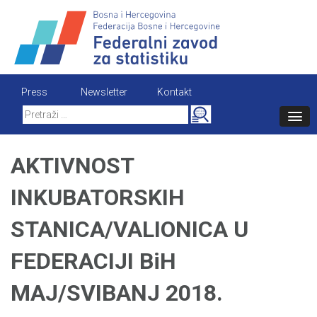
Skip
to
content
Press
Newsletter
Kontakt
Search
for:
AKTIVNOST
INKUBATORSKIH
STANICA/VALIONICA U
FEDERACIJI BiH
MAJ/SVIBANJ 2018.