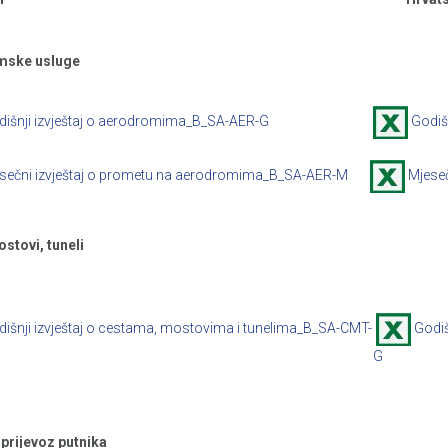
mske usluge
dišnji izvještaj o aerodromima_B_SA-AER-G
Godišn
sečni izvještaj o prometu na aerodromima_B_SA-AER-M
Mjese
stovi, tuneli
išnji izvještaj o cestama, mostovima i tunelima_B_SA-CMT-
Godiš
G
prijevoz putnika