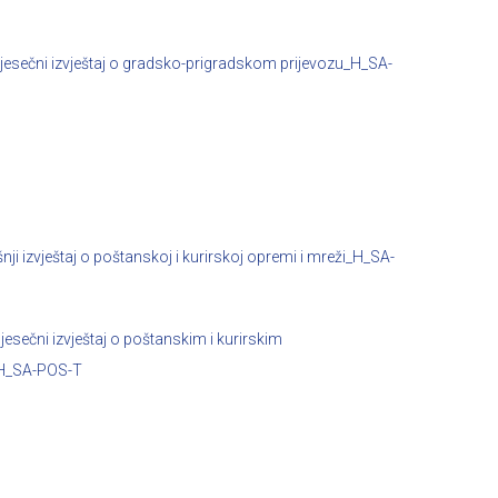
esečni izvještaj o gradsko-prigradskom prijevozu_H_SA-
nji izvještaj o poštanskoj i kurirskoj opremi i mreži_H_SA-
esečni izvještaj o poštanskim i kurirskim
H_SA-POS-T