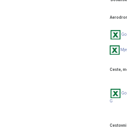
Aerodro
Go
Mje
Ceste, mo
God
G
Cestovni 