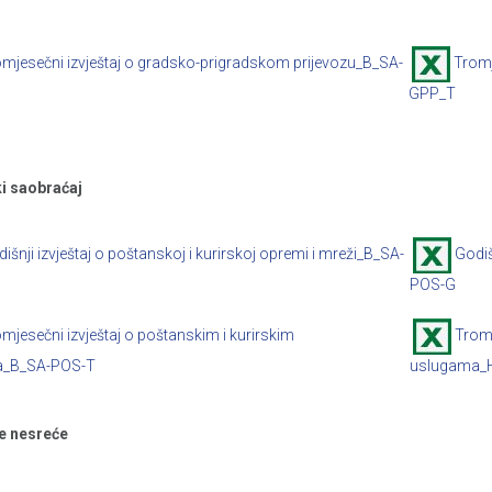
mjesečni izvještaj o gradsko-prigradskom prijevozu_B_SA-
Tromj
GPP_T
i saobraćaj
išnji izvještaj o poštanskoj i kurirskoj opremi i mreži_B_SA-
Godiš
POS-G
mjesečni izvještaj o poštanskim i kurirskim
Tromj
a_B_SA-POS-T
uslugama_
e nesreće