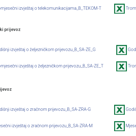
omjesečni izvještaj o telekomunikacijama_B_TEKOM-T
Trom
ki prijevoz
išnji izvještaj o željezničkom prijevozu_B_SA-ZE_G
Godi
mjesečni izvještaj o željezničkom prijevozu_B_SA-ZE_T
Trom
ijevoz
išnji izvještaj o zračnom prijevozu_B_SA-ZRA-G
Godiš
sečni izvještaj o zračnom prijevozu_B_SA-ZRA-M
Mjese