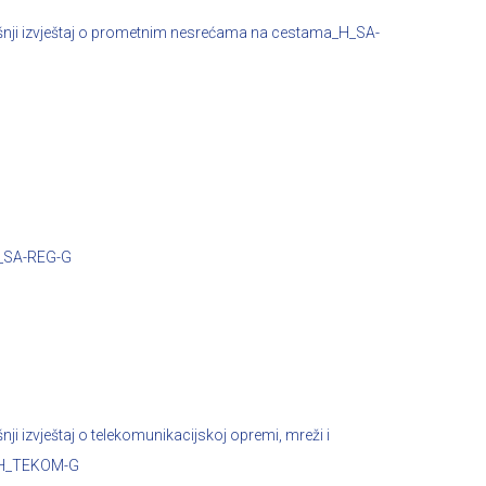
nji izvještaj o prometnim nesrećama na cestama_H_SA-
ma_SA-REG-G
nji izvještaj o telekomunikacijskoj opremi, mreži i
H_TEKOM-G