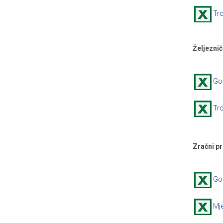
Tr
Željeznič
God
Tro
Zračni pr
God
Mje