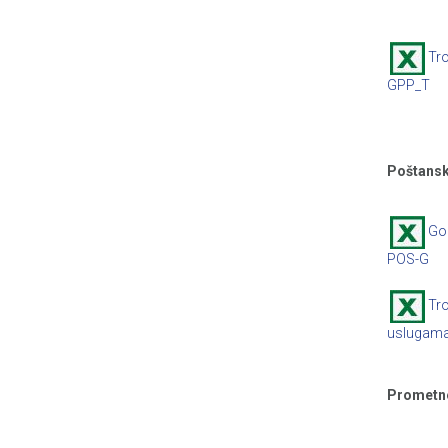
Tro
GPP_T
Poštansk
God
POS-G
Tro
uslugam
Prometn