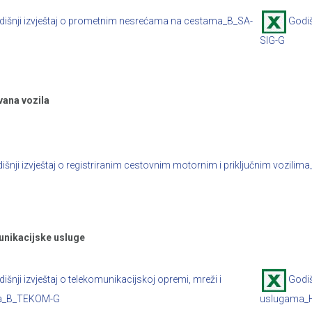
dišnji izvještaj o prometnim nesrećama na cestama_B_SA-
Godiš
SIG-G
vana vozila
išnji izvještaj o registriranim cestovnim motornim i priključnim vozili
nikacijske usluge
išnji izvještaj o telekomunikacijskoj opremi, mreži i
Godiš
a_B_TEKOM-G
uslugama_