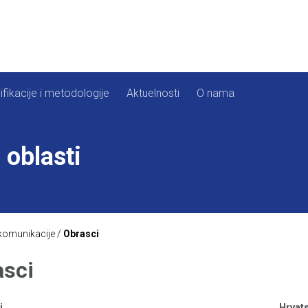
ifikacije i metodologije
Aktuelnosti
O nama
 oblasti
 komunikacije
/
Obrasci
asci
i
Hrvats