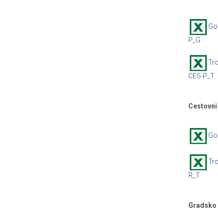
God
P_G
Tro
CES-P_T
Cestovni
God
Tro
R_T
Gradsko 