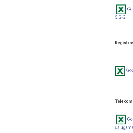
Go
SIG-G
Registro
God
Telekomu
God
uslugam