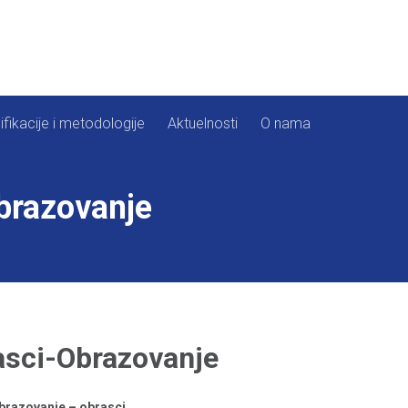
ifikacije i metodologije
Aktuelnosti
O nama
brazovanje
asci-Obrazovanje
brazovanje – obrasci