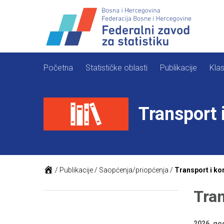
Skip
to
content
Početna
Statističke oblasti
Publikacije
Klas
Transport 
/
Publikacije
/
Saopćenja/priopćenja
/
Transport i ko
Tran
2026. go