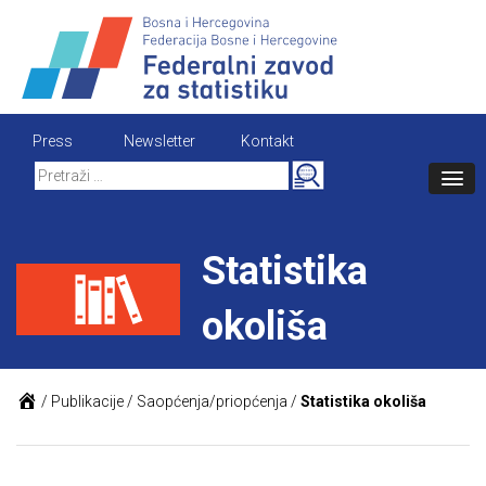
Skip
to
content
Press
Newsletter
Kontakt
Search
for:
Statistika
okoliša
/
Publikacije
/
Saopćenja/priopćenja
/
Statistika okoliša