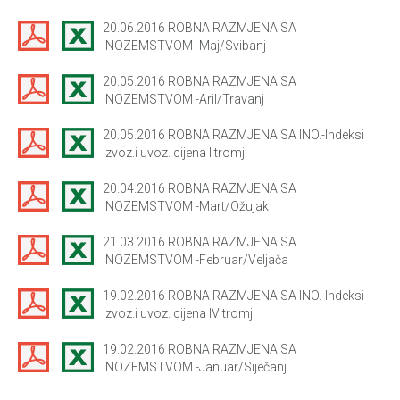
20.06.2016 ROBNA RAZMJENA SA
INOZEMSTVOM -Maj/Svibanj
20.05.2016 ROBNA RAZMJENA SA
INOZEMSTVOM -Aril/Travanj
20.05.2016 ROBNA RAZMJENA SA INO.-Indeksi
izvoz.i uvoz. cijena I tromj.
20.04.2016 ROBNA RAZMJENA SA
INOZEMSTVOM -Mart/Ožujak
21.03.2016 ROBNA RAZMJENA SA
INOZEMSTVOM -Februar/Veljača
19.02.2016 ROBNA RAZMJENA SA INO.-Indeksi
izvoz.i uvoz. cijena IV tromj.
19.02.2016 ROBNA RAZMJENA SA
INOZEMSTVOM -Januar/Siječanj