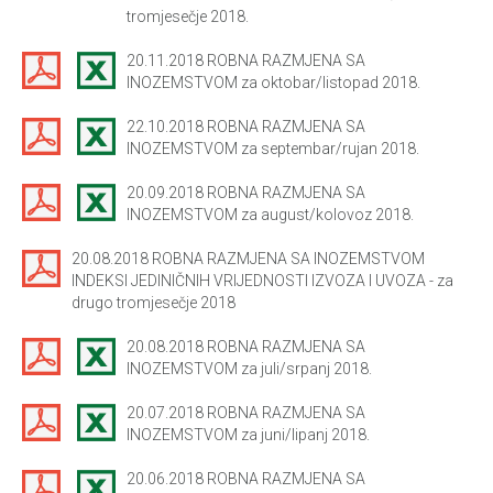
tromjesečje 2018.
20.11.2018 ROBNA RAZMJENA SA
INOZEMSTVOM za oktobar/listopad 2018.
22.10.2018 ROBNA RAZMJENA SA
INOZEMSTVOM za septembar/rujan 2018.
20.09.2018 ROBNA RAZMJENA SA
INOZEMSTVOM za august/kolovoz 2018.
20.08.2018 ROBNA RAZMJENA SA INOZEMSTVOM
INDEKSI JEDINIČNIH VRIJEDNOSTI IZVOZA I UVOZA - za
drugo tromjesečje 2018
20.08.2018 ROBNA RAZMJENA SA
INOZEMSTVOM za juli/srpanj 2018.
20.07.2018 ROBNA RAZMJENA SA
INOZEMSTVOM za juni/lipanj 2018.
20.06.2018 ROBNA RAZMJENA SA