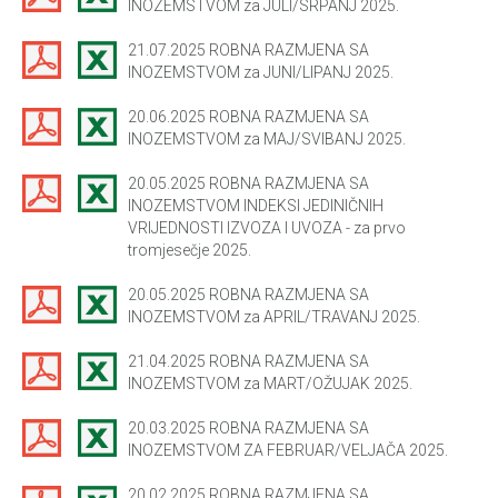
INOZEMSTVOM za JULI/SRPANJ 2025.
21.07.2025 ROBNA RAZMJENA SA
INOZEMSTVOM za JUNI/LIPANJ 2025.
20.06.2025 ROBNA RAZMJENA SA
INOZEMSTVOM za MAJ/SVIBANJ 2025.
20.05.2025 ROBNA RAZMJENA SA
INOZEMSTVOM INDEKSI JEDINIČNIH
VRIJEDNOSTI IZVOZA I UVOZA - za prvo
tromjesečje 2025.
20.05.2025 ROBNA RAZMJENA SA
INOZEMSTVOM za APRIL/TRAVANJ 2025.
21.04.2025 ROBNA RAZMJENA SA
INOZEMSTVOM za MART/OŽUJAK 2025.
20.03.2025 ROBNA RAZMJENA SA
INOZEMSTVOM ZA FEBRUAR/VELJAČA 2025.
20.02.2025 ROBNA RAZMJENA SA