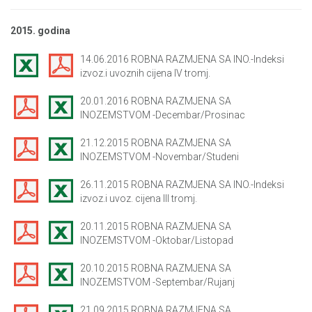
2015. godina
14.06.2016 ROBNA RAZMJENA SA INO.-Indeksi
izvoz.i uvoznih cijena IV tromj.
20.01.2016 ROBNA RAZMJENA SA
INOZEMSTVOM -Decembar/Prosinac
21.12.2015 ROBNA RAZMJENA SA
INOZEMSTVOM -Novembar/Studeni
26.11.2015 ROBNA RAZMJENA SA INO.-Indeksi
izvoz.i uvoz. cijena III tromj.
20.11.2015 ROBNA RAZMJENA SA
INOZEMSTVOM -Oktobar/Listopad
20.10.2015 ROBNA RAZMJENA SA
INOZEMSTVOM -Septembar/Rujanj
21.09.2015 ROBNA RAZMJENA SA