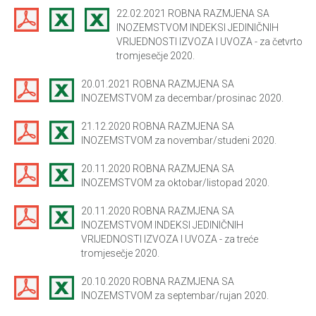
22.02.2021 ROBNA RAZMJENA SA
INOZEMSTVOM INDEKSI JEDINIČNIH
VRIJEDNOSTI IZVOZA I UVOZA - za četvrto
tromjesečje 2020.
20.01.2021 ROBNA RAZMJENA SA
INOZEMSTVOM za decembar/prosinac 2020.
21.12.2020 ROBNA RAZMJENA SA
INOZEMSTVOM za novembar/studeni 2020.
20.11.2020 ROBNA RAZMJENA SA
INOZEMSTVOM za oktobar/listopad 2020.
20.11.2020 ROBNA RAZMJENA SA
INOZEMSTVOM INDEKSI JEDINIČNIH
VRIJEDNOSTI IZVOZA I UVOZA - za treće
tromjesečje 2020.
20.10.2020 ROBNA RAZMJENA SA
INOZEMSTVOM za septembar/rujan 2020.