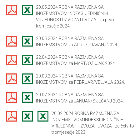
20.05.2024 ROBNA RAZMJENA SA
INOZEMSTVOM INDEKSI JEDINIČNIH
VRIJEDNOSTI IZVOZA I UVOZA - za prvo
tromjesečje 2024.
20.05.2024 ROBNA RAZMJENA SA
INOZEMSTVOM za APRIL/TRAVANJ 2024.
22.04.2024 ROBNA RAZMJENA SA
INOZEMSTVOM za MART/OŽUJAK 2024.
20.03.2024 ROBNA RAZMJENA SA
INOZEMSTVOM za FEBRUAR/VELJAČA 2024.
20.02.2024 ROBNA RAZMJENA SA
INOZEMSTVOM za JANUAR/SIJEČANJ 2024.
20.02.2024 ROBNA RAZMJENA SA
INOZEMSTVOM INDEKSI JEDINIČNIH
VRIJEDNOSTI IZVOZA I UVOZA - za četvrto
tromjesečje 2023.