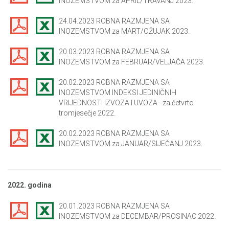
INOZEMSTVOM za APRIL/TRAVANJ 2023.
24.04.2023 ROBNA RAZMJENA SA
INOZEMSTVOM za MART/OŽUJAK 2023.
20.03.2023 ROBNA RAZMJENA SA
INOZEMSTVOM za FEBRUAR/VELJAČA 2023.
20.02.2023 ROBNA RAZMJENA SA
INOZEMSTVOM INDEKSI JEDINIČNIH
VRIJEDNOSTI IZVOZA I UVOZA - za četvrto
tromjesečje 2022.
20.02.2023 ROBNA RAZMJENA SA
INOZEMSTVOM za JANUAR/SIJEČANJ 2023.
2022. godina
20.01.2023 ROBNA RAZMJENA SA
INOZEMSTVOM za DECEMBAR/PROSINAC 2022.