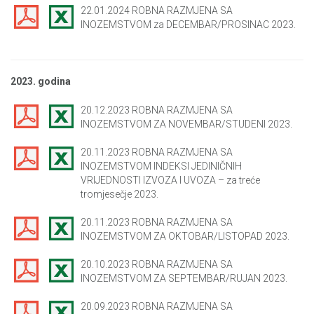
22.01.2024 ROBNA RAZMJENA SA
INOZEMSTVOM za DECEMBAR/PROSINAC 2023.
2023. godina
20.12.2023 ROBNA RAZMJENA SA
INOZEMSTVOM ZA NOVEMBAR/STUDENI 2023.
20.11.2023 ROBNA RAZMJENA SA
INOZEMSTVOM INDEKSI JEDINIČNIH
VRIJEDNOSTI IZVOZA I UVOZA – za treće
tromjesečje 2023.
20.11.2023 ROBNA RAZMJENA SA
INOZEMSTVOM ZA OKTOBAR/LISTOPAD 2023.
20.10.2023 ROBNA RAZMJENA SA
INOZEMSTVOM ZA SEPTEMBAR/RUJAN 2023.
20.09.2023 ROBNA RAZMJENA SA