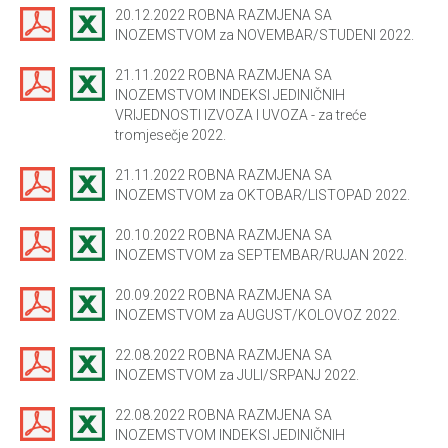
20.12.2022 ROBNA RAZMJENA SA
INOZEMSTVOM za NOVEMBAR/STUDENI 2022.
21.11.2022 ROBNA RAZMJENA SA
INOZEMSTVOM INDEKSI JEDINIČNIH
VRIJEDNOSTI IZVOZA I UVOZA - za treće
tromjesečje 2022.
21.11.2022 ROBNA RAZMJENA SA
INOZEMSTVOM za OKTOBAR/LISTOPAD 2022.
20.10.2022 ROBNA RAZMJENA SA
INOZEMSTVOM za SEPTEMBAR/RUJAN 2022.
20.09.2022 ROBNA RAZMJENA SA
INOZEMSTVOM za AUGUST/KOLOVOZ 2022.
22.08.2022 ROBNA RAZMJENA SA
INOZEMSTVOM za JULI/SRPANJ 2022.
22.08.2022 ROBNA RAZMJENA SA
INOZEMSTVOM INDEKSI JEDINIČNIH