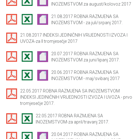
INOZEMSTVOM za august/kolovoz 2017
21.08.2017 ROBNA RAZMJENA SA
INOZEMSTVOM - za juli/srpanj 2017.
21.08.2017 INDEKSI JEDINIČNIH VRIJEDNOSTI IZVOZA I
UVOZA-za II tromjesečje 2017
20.07.2017 ROBNA RAZMJENA SA
INOZEMSTVOM za juni/lipanj 2017.
20.06.2017 ROBNA RAZMJENA SA
INOZEMSTVOM - maj/svibanj 2017
22.05.2017 ROBNA RAZMJENA SA INOZEMSTVOM
INDEKSI JEDINIČNIH VRIJEDNOSTI IZVOZA I UVOZA - prvo
tromjesečje 2017.
22.05.2017 ROBNA RAZMJENA SA
INOZEMSTVOM-za april/travanj 2017.
20.04.2017 ROBNA RAZMJENA SA