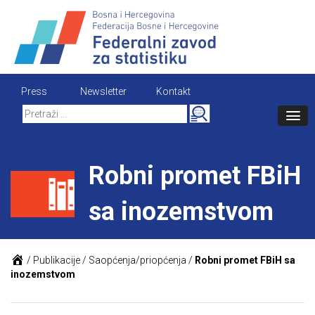
Skip
to
content
Press
Newsletter
Kontakt
Search
for:
Robni promet FBiH
sa inozemstvom
/
Publikacije
/
Saopćenja/priopćenja
/
Robni promet FBiH sa
inozemstvom