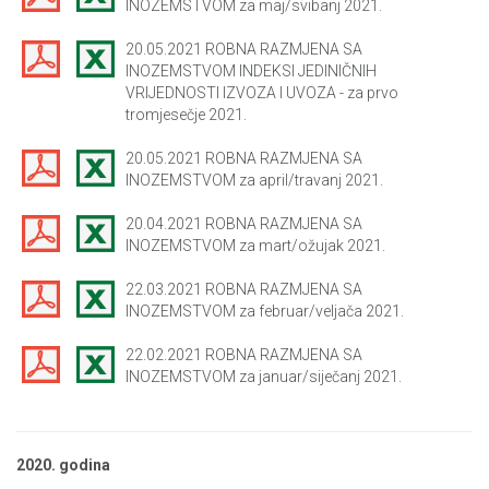
INOZEMSTVOM za maj/svibanj 2021.
20.05.2021 ROBNA RAZMJENA SA
INOZEMSTVOM INDEKSI JEDINIČNIH
VRIJEDNOSTI IZVOZA I UVOZA - za prvo
tromjesečje 2021.
20.05.2021 ROBNA RAZMJENA SA
INOZEMSTVOM za april/travanj 2021.
20.04.2021 ROBNA RAZMJENA SA
INOZEMSTVOM za mart/ožujak 2021.
22.03.2021 ROBNA RAZMJENA SA
INOZEMSTVOM za februar/veljača 2021.
22.02.2021 ROBNA RAZMJENA SA
INOZEMSTVOM za januar/siječanj 2021.
2020. godina