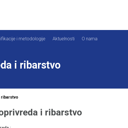
ifikacije i metodologije
Aktuelnosti
O nama
da i ribarstvo
 ribarstvo
oprivreda i ribarstvo
reda :