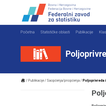
Skip
to
content
Početna
Statističke oblasti
Publikacije
Klas
Poljoprivre
/
Publikacije
/
Saopćenja/priopćenja
/
Poljoprivreda i
Polj
Poljopriv