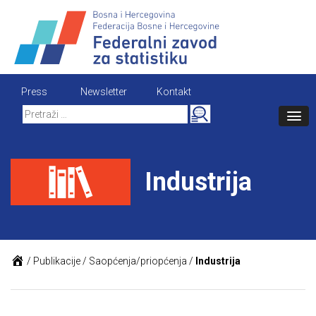
Skip
to
content
Press
Newsletter
Kontakt
Search
for:
Industrija
/
Publikacije
/
Saopćenja/priopćenja
/
Industrija