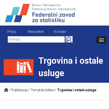
Skip
to
content
Press
Newsletter
Kontakt
Search
for:
Trgovina i ostale
usluge
/
Publikacije
/
Tematski bilteni
/
Trgovina i ostale usluge