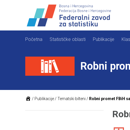
Skip
to
content
Početna
Statističke oblasti
Publikacije
Klas
Robni pro
/
Publikacije
/
Tematski bilteni
/
Robni promet FBiH 
Rob