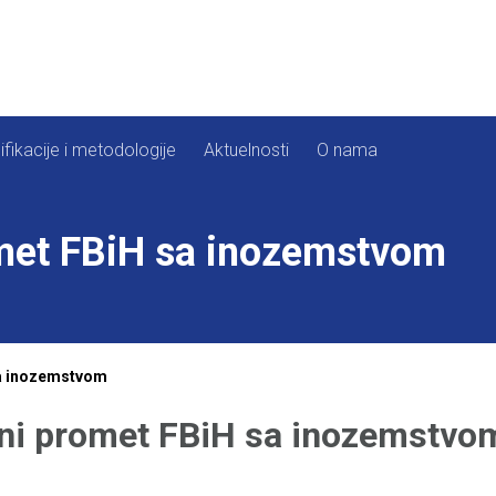
ifikacije i metodologije
Aktuelnosti
O nama
met FBiH sa inozemstvom
sa inozemstvom
ni promet FBiH sa inozemstvo