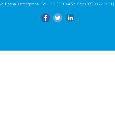
vo, Bosna i Hercegovina | Tel: +387 33 20 64 52 | Fax: +387 33 22 61 51 |