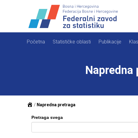
Skip
to
content
Početna
Statističke oblasti
Publikacije
Klas
Napredna 
/
Napredna pretraga
Pretraga svega