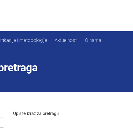
ifikacije i metodologije
Aktuelnosti
O nama
pretraga
Upišite izraz za pretragu