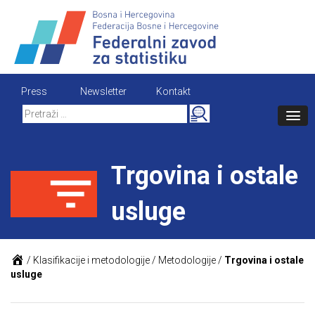
Skip
to
content
Press
Newsletter
Kontakt
Search
for:
Trgovina i ostale
usluge
/
Klasifikacije i metodologije
/
Metodologije
/
Trgovina i ostale
usluge