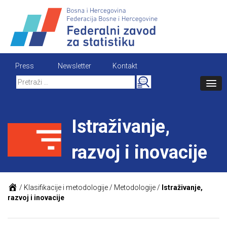
Skip
to
content
Press
Newsletter
Kontakt
Search
for:
Istraživanje,
razvoj i inovacije
/
Klasifikacije i metodologije
/
Metodologije
/
Istraživanje,
razvoj i inovacije