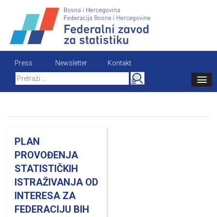
Skip
to
content
Press
Newsletter
Kontakt
Search
for:
PLAN
PROVOĐENJA
STATISTIČKIH
ISTRAŽIVANJA OD
INTERESA ZA
FEDERACIJU BIH