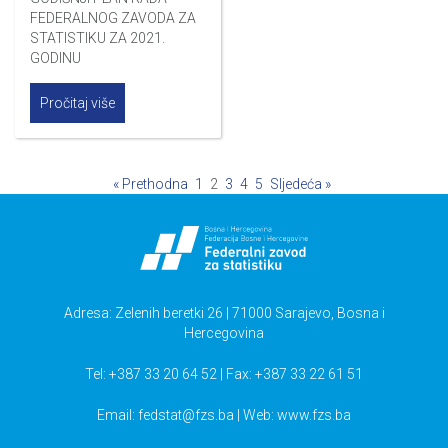
FEDERALNOG ZAVODA ZA
STATISTIKU ZA 2021.
GODINU
Pročitaj više
« Prethodna
1
2
3
4
5
Sljedeća »
Adresa: Zelenih beretki 26 | 71000 Sarajevo, Bosna i
Hercegovina
Tel: +387 33 20 64 52 | Fax: +387 33 22 61 51
Email:
fedstat@fzs.ba
| Web: www.fzs.ba