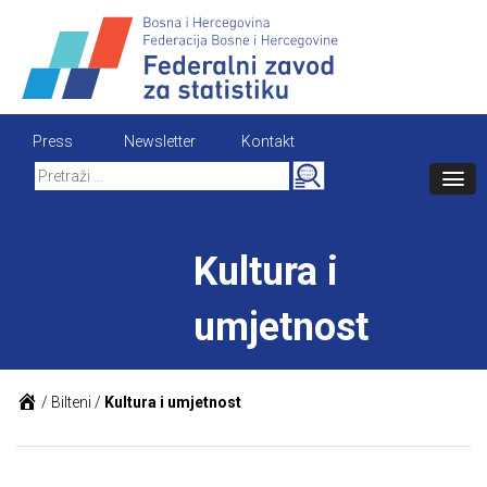
Skip
to
content
Press
Newsletter
Kontakt
Search
for:
Kultura i
umjetnost
/
Bilteni
/
Kultura i umjetnost