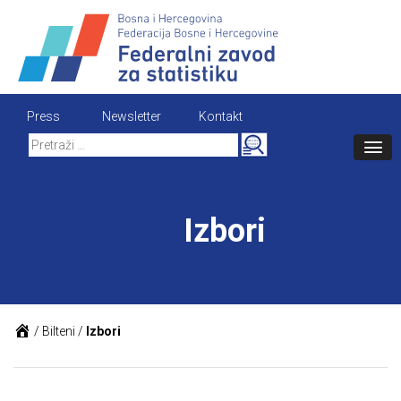
Skip
to
content
Press
Newsletter
Kontakt
Search
for:
Izbori
/
Bilteni
/
Izbori