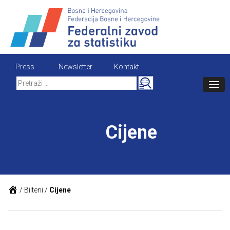
Skip
to
content
Press
Newsletter
Kontakt
Search
for:
Cijene
/
Bilteni
/
Cijene