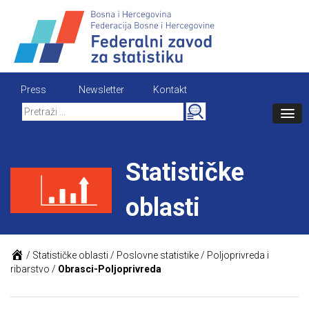
Skip
to
content
Press
Newsletter
Kontakt
Search
for:
Statističke
oblasti
/
Statističke oblasti
/
Poslovne statistike
/
Poljoprivreda i
ribarstvo
/
Obrasci-Poljoprivreda