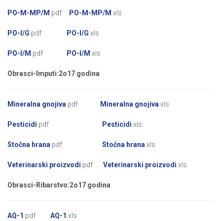
PO-M-MP/M
pdf
PO-M-MP/M
xls
PO-I/G
pdf
PO-I/G
xls
PO-I/M
pdf
PO-I/M
xls
Obrasci-Imputi:
2o17 godina
Mineralna gnojiva
pdf
Mineralna gnojiva
xls
Pesticidi
pdf
Pesticidi
xls
Stočna hrana
pdf
Stočna hrana
xls
Veterinarski proizvodi
pdf
Veterinarski proizvodi
xls
Obrasci-Ribarstvo:
2o17 godina
AQ-1
pdf
AQ-1
xls