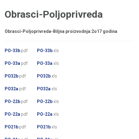
Obrasci-Poljoprivreda
Obrasci-Poljoprivreda-Biljna proizvodnja:
2o17 godina
PO-33b
pdf
PO-33b
xls
PO-33a
pdf
PO-33a
xls
PO32b
pdf
PO32b
xls
PO32a
pdf
PO32a
xls
PO-22b
pdf
PO-22b
xls
PO-22a
pdf
PO-22a
xls
PO21b
pdf
PO21b
xls