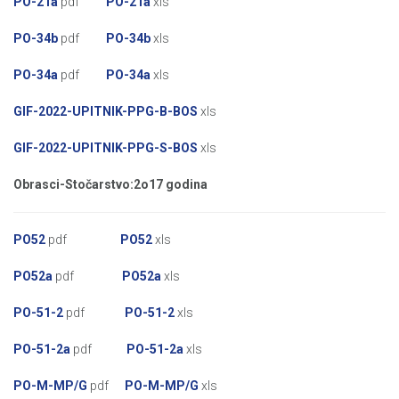
PO-21a
pdf
PO-21a
xls
PO-34b
pdf
PO-34b
xls
PO-34a
pdf
PO-34a
xls
GIF-2022-UPITNIK-PPG-B-BOS
xls
GIF-2022-UPITNIK-PPG-S-BOS
xls
Obrasci-Stočarstvo:
2o17 godina
PO52
pdf
PO52
xls
PO52a
pdf
PO52a
xls
PO-51-2
pdf
PO-51-2
xls
PO-51-2a
pdf
PO-51-2a
xls
PO-M-MP/G
pdf
PO-M-MP/G
xls