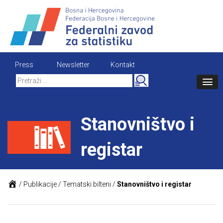
Skip
to
content
Press
Newsletter
Kontakt
Search
for:
Stanovništvo i
registar
/
Publikacije
/
Tematski bilteni
/
Stanovništvo i registar